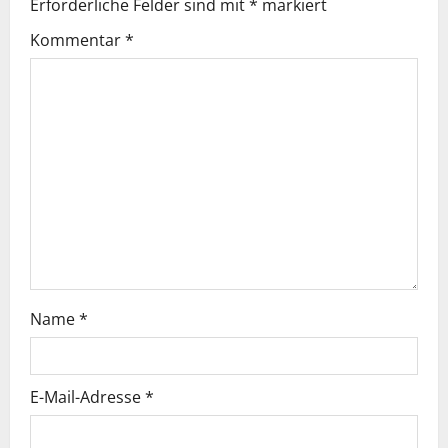
Erforderliche Felder sind mit
*
markiert
s
Kommentar
*
n
a
v
i
g
a
t
Name
*
i
o
E-Mail-Adresse
*
n