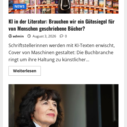
das
auch
NEWS
anders?
KI in der Literatur: Brauchen wir ein Gütesiegel für
von Menschen geschriebene Bücher?
admin
August 3, 2026
0
Schriftstellerinnen werden mit KI-Texten erwischt,
Cover von Maschinen gestaltet: Die Buchbranche
ringt um ihre Haltung zu künstlicher...
Mehr
Weiterlesen
Informationen
über
KI
in
der
Literatur:
Brauchen
wir
ein
Gütesiegel
für
von
Menschen
geschriebene