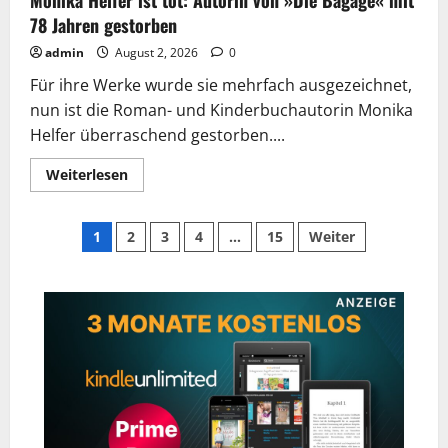
Monika Helfer ist tot: Autorin von »Die Bagage« mit
78 Jahren gestorben
admin
August 2, 2026
0
Für ihre Werke wurde sie mehrfach ausgezeichnet,
nun ist die Roman- und Kinderbuchautorin Monika
Helfer überraschend gestorben....
Mehr
Weiterlesen
Informationen
über
Monika
Seitennummerierung
Helfer
1
2
3
4
…
15
Weiter
ist
tot:
der
Autorin
von
»Die
Beiträge
Bagage«
mit
78
Jahren
gestorben