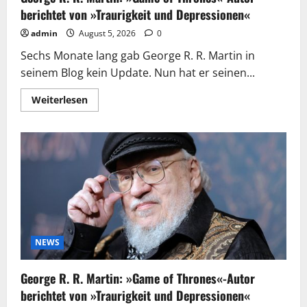
berichtet von »Traurigkeit und Depressionen«
admin
August 5, 2026
0
Sechs Monate lang gab George R. R. Martin in
seinem Blog kein Update. Nun hat er seinen...
Mehr
Weiterlesen
Informationen
über
George
R.
R.
Martin:
»Game
of
Thrones«-
Autor
berichtet
von
»Traurigkeit
und
Depressionen«
NEWS
George R. R. Martin: »Game of Thrones«-Autor
berichtet von »Traurigkeit und Depressionen«