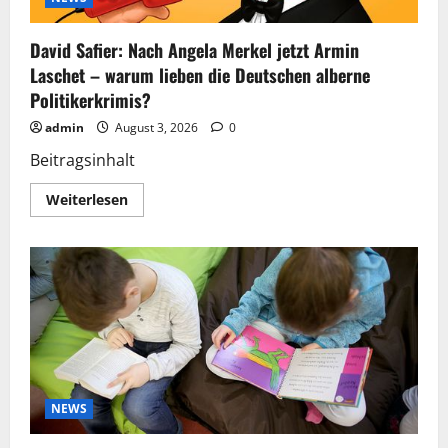
Erinnerung
David Safier: Nach Angela Merkel jetzt Armin
Laschet – warum lieben die Deutschen alberne
Politikerkrimis?
admin
August 3, 2026
0
Beitragsinhalt
Mehr
Weiterlesen
Informationen
über
David
Safier:
Nach
Angela
Merkel
jetzt
Armin
Laschet
–
warum
lieben
die
Deutschen
NEWS
alberne
Politikerkrimis?