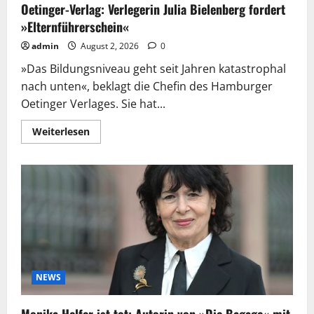
Oetinger-Verlag: Verlegerin Julia Bielenberg fordert
»Elternführerschein«
admin
August 2, 2026
0
»Das Bildungsniveau geht seit Jahren katastrophal
nach unten«, beklagt die Chefin des Hamburger
Oetinger Verlages. Sie hat...
Mehr
Weiterlesen
Informationen
über
Oetinger-
Verlag:
Verlegerin
Julia
Bielenberg
fordert
»Elternführerschein«
NEWS