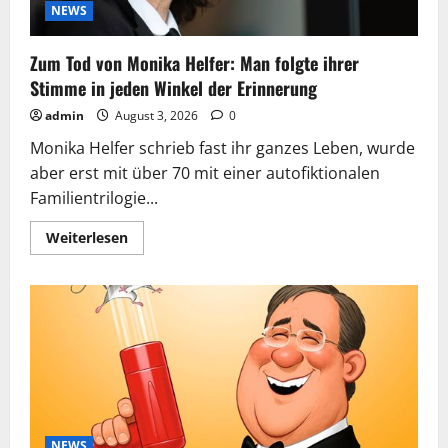
Bücher?
NEWS
Zum Tod von Monika Helfer: Man folgte ihrer
Stimme in jeden Winkel der Erinnerung
admin
August 3, 2026
0
Monika Helfer schrieb fast ihr ganzes Leben, wurde
aber erst mit über 70 mit einer autofiktionalen
Familientrilogie...
Mehr
Weiterlesen
Informationen
über
Zum
Tod
von
Monika
Helfer:
Man
folgte
ihrer
Stimme
in
jeden
Winkel
der
NEWS