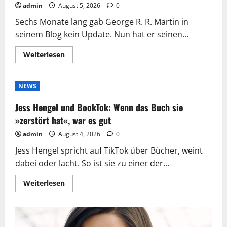
admin
August 5, 2026
0
Sechs Monate lang gab George R. R. Martin in
seinem Blog kein Update. Nun hat er seinen...
Mehr
Weiterlesen
Informationen
über
George
R.
NEWS
R.
Martin:
»Game
Jess Hengel und BookTok: Wenn das Buch sie
of
Thrones«-
»zerstört hat«, war es gut
Autor
berichtet
admin
August 4, 2026
0
von
»Traurigkeit
Jess Hengel spricht auf TikTok über Bücher, weint
und
Depressionen«
dabei oder lacht. So ist sie zu einer der...
Mehr
Weiterlesen
Informationen
über
Jess
Hengel
und
BookTok: