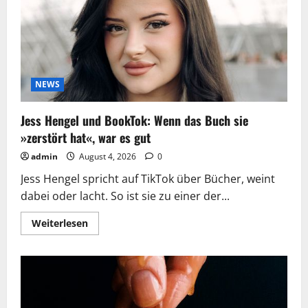
Wenn
das
Buch
sie
»zerstört
hat«,
war
es
gut
NEWS
Jess Hengel und BookTok: Wenn das Buch sie
»zerstört hat«, war es gut
admin
August 4, 2026
0
Jess Hengel spricht auf TikTok über Bücher, weint
dabei oder lacht. So ist sie zu einer der...
Mehr
Weiterlesen
Informationen
über
Jess
Hengel
und
BookTok:
Wenn
das