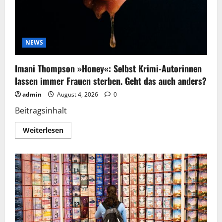
Buch
sie
»zerstört
hat«,
war
es
gut
NEWS
Imani Thompson »Honey«: Selbst Krimi-Autorinnen
lassen immer Frauen sterben. Geht das auch anders?
admin
August 4, 2026
0
Beitragsinhalt
Mehr
Weiterlesen
Informationen
über
Imani
Thompson
»Honey«:
Selbst
Krimi-
Autorinnen
lassen
immer
Frauen
sterben.
Geht