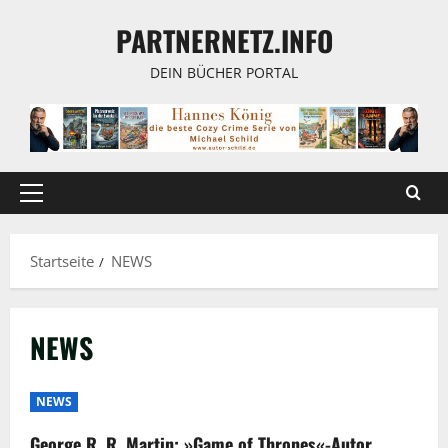
Zum
PARTNERNETZ.INFO
Inhalt
springen
DEIN BÜCHER PORTAL
Primäres
Menü
Startseite
NEWS
NEWS
NEWS
George R. R. Martin: »Game of Thrones«-Autor