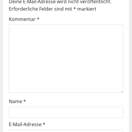
Deine E-Mail-Adresse wird nicht veröffentlicht.
s
Erforderliche Felder sind mit
*
markiert
n
Kommentar
*
a
v
i
g
a
t
i
Name
*
o
E-Mail-Adresse
*
n