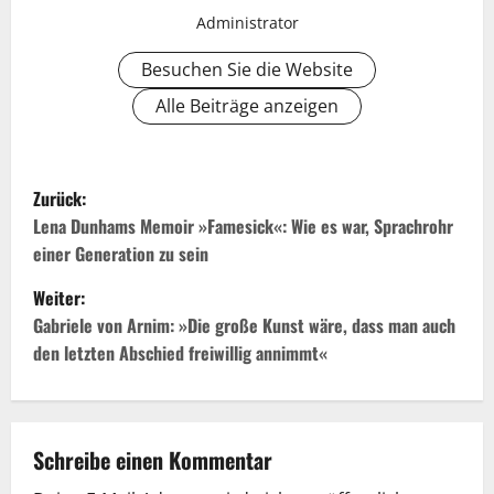
Administrator
Besuchen Sie die Website
Alle Beiträge anzeigen
B
Zurück:
e
Lena Dunhams Memoir »Famesick«: Wie es war, Sprachrohr
einer Generation zu sein
i
Weiter:
t
Gabriele von Arnim: »Die große Kunst wäre, dass man auch
den letzten Abschied freiwillig annimmt«
r
a
g
Schreibe einen Kommentar