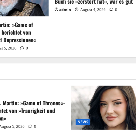
Buch sie »zerstört hat«, war es gut
admin
August 4, 2026
0
artin: »Game of
 berichtet von
nd Depressionen«
st 5, 2026
0
. Martin: »Game of Thrones«-
htet von »Traurigkeit und
en«
NEWS
August 5, 2026
0