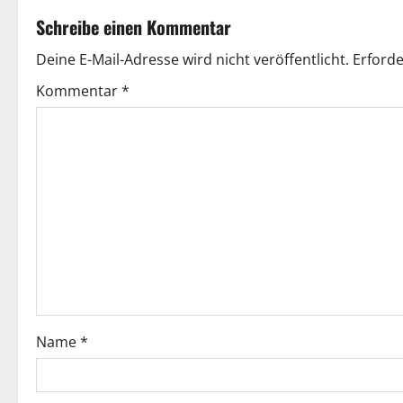
t
Schreibe einen Kommentar
r
Deine E-Mail-Adresse wird nicht veröffentlicht.
Erforde
a
Kommentar
*
g
s
n
a
v
i
g
Name
*
a