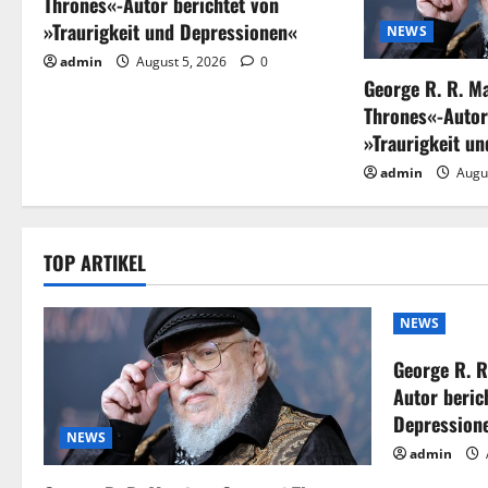
Thrones«-Autor berichtet von
»Traurigkeit und Depressionen«
NEWS
admin
August 5, 2026
0
George R. R. M
Thrones«-Autor
»Traurigkeit u
admin
Augu
TOP ARTIKEL
NEWS
George R. R
Autor beric
Depression
NEWS
admin