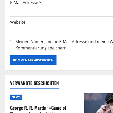
t
E-Mail-Adresse
*
i
Website
o
n
Meinen Namen, meine E-Mail-Adresse und meine We
Kommentierung speichern.
VERWANDTE GESCHICHTEN
NEWS
George R. R. Martin: »Game of