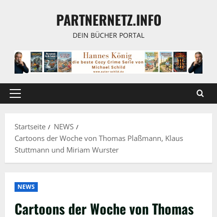
Zum
PARTNERNETZ.INFO
Inhalt
springen
DEIN BÜCHER PORTAL
Primäres
Menü
Startseite
NEWS
Cartoons der Woche von Thomas Plaßmann, Klaus
Stuttmann und Miriam Wurster
NEWS
Cartoons der Woche von Thomas