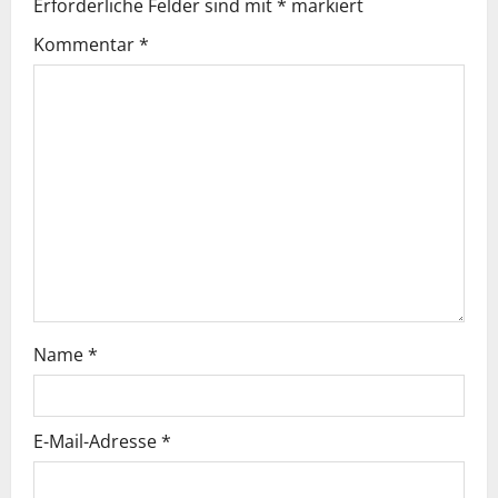
g
Erforderliche Felder sind mit
*
markiert
s
Kommentar
*
n
a
v
i
g
a
Name
*
t
i
E-Mail-Adresse
*
o