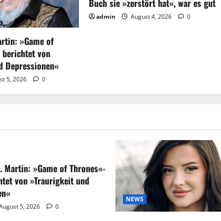
Buch sie »zerstört hat«, war es gut
admin
August 4, 2026
0
artin: »Game of
 berichtet von
nd Depressionen«
st 5, 2026
0
. Martin: »Game of Thrones«-
htet von »Traurigkeit und
en«
NEWS
August 5, 2026
0