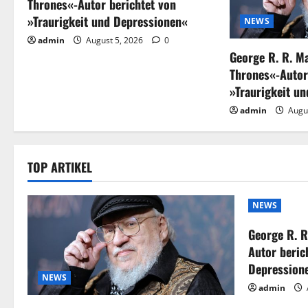
Thrones«-Autor berichtet von
»Traurigkeit und Depressionen«
NEWS
admin
August 5, 2026
0
George R. R. M
Thrones«-Autor
»Traurigkeit u
admin
Augu
TOP ARTIKEL
NEWS
George R. R
Autor beric
Depression
NEWS
admin