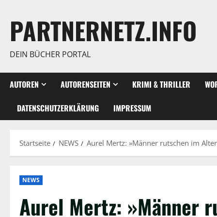
Zum
Inhalt
PARTNERNETZ.INFO
springen
DEIN BÜCHER PORTAL
AUTOREN
AUTORENSEITEN
KRIMI & THRILLER
WOR
DATENSCHUTZERKLÄRUNG
IMPRESSUM
Startseite
NEWS
Aurel Mertz: »Männer rutschen im Alter
NEWS
Aurel Mertz: »Männer ru