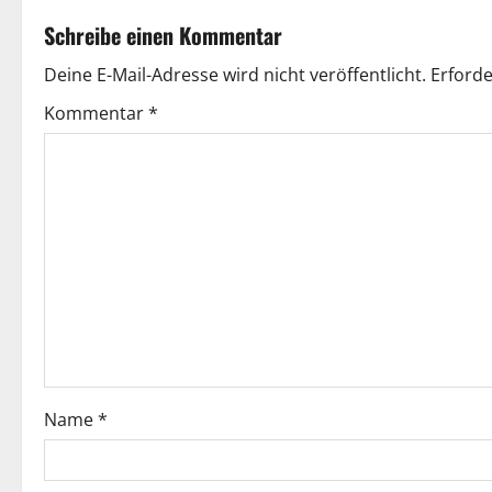
t
Schreibe einen Kommentar
r
Deine E-Mail-Adresse wird nicht veröffentlicht.
Erforde
a
Kommentar
*
g
s
n
a
v
i
g
Name
*
a