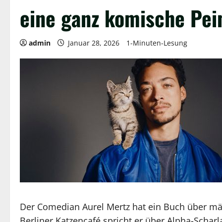
eine ganz komische Pei
admin
Januar 28, 2026
1-Minuten-Lesung
Der Comedian Aurel Mertz hat ein Buch über män
Berliner Katzencafé spricht er über Alpha-Scha