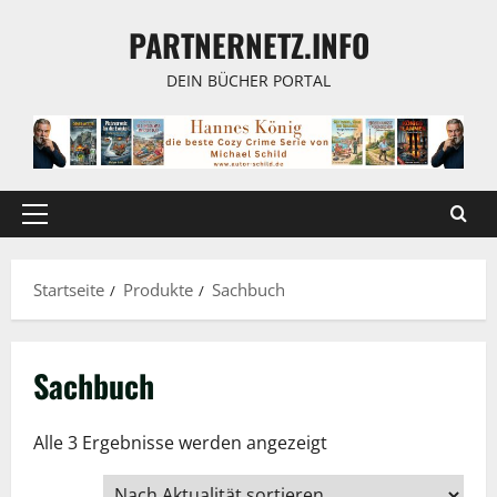
Zum
PARTNERNETZ.INFO
Inhalt
springen
DEIN BÜCHER PORTAL
Primäres
Menü
Startseite
Produkte
Sachbuch
Sachbuch
Nach
Alle 3 Ergebnisse werden angezeigt
Aktualität
sortiert